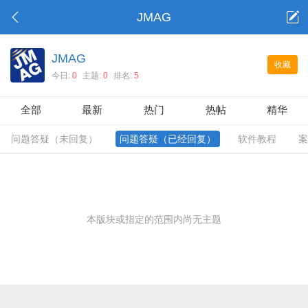
JMAG
JMAG
收藏
今日:
0
主题:
0
排名:
5
全部
最新
热门
热帖
精华
问题答疑（未回复）
问题答疑（已经回复）
软件教程
案
本版块或指定的范围内尚无主题