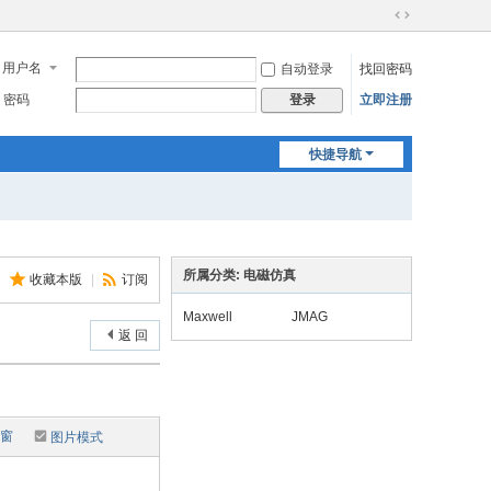
切
换
用户名
自动登录
找回密码
到
宽
密码
立即注册
登录
版
快捷导航
所属分类: 电磁仿真
收藏本版
|
订阅
Maxwell
JMAG
返 回
窗
图片模式