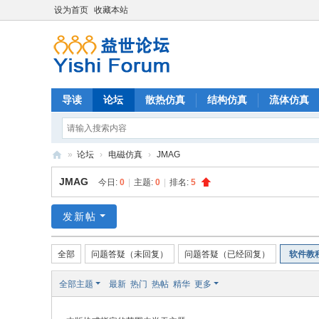
设为首页
收藏本站
导读
论坛
散热仿真
结构仿真
流体仿真
»
论坛
›
电磁仿真
›
JMAG
益
JMAG
今日:
0
|
主题:
0
|
排名:
5
世
论
发新帖
坛
全部
问题答疑（未回复）
问题答疑（已经回复）
软件教
全部主题
最新
热门
热帖
精华
更多