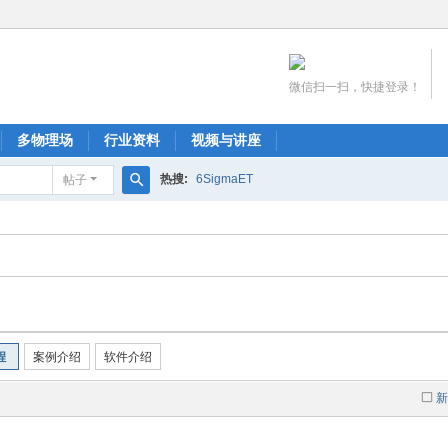
微信扫一扫，快捷登录！
多物理场
行业资料
视频与讲座
热搜:
6SigmaET
帖子
搜
索
程
案例介绍
软件介绍
新