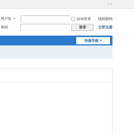
切
换
用户名
自动登录
找回密码
到
宽
密码
立即注册
登录
版
快捷导航