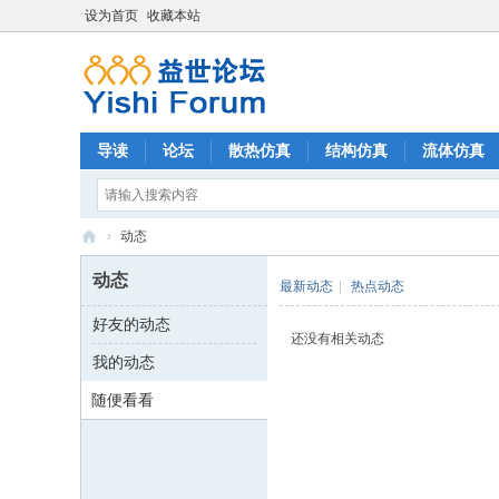
设为首页
收藏本站
导读
论坛
散热仿真
结构仿真
流体仿真
›
动态
益
动态
最新动态
|
热点动态
世
好友的动态
论
还没有相关动态
我的动态
坛
随便看看