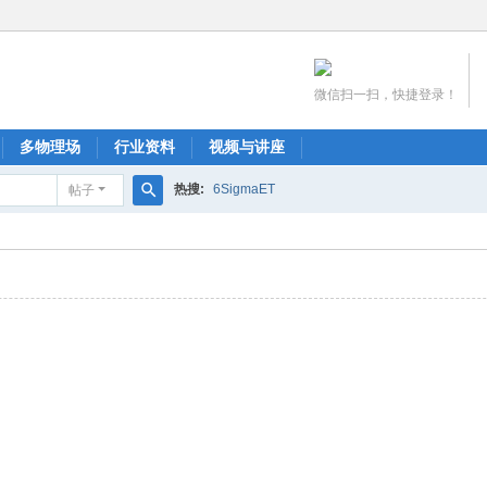
微信扫一扫，快捷登录！
多物理场
行业资料
视频与讲座
热搜:
6SigmaET
帖子
搜
索