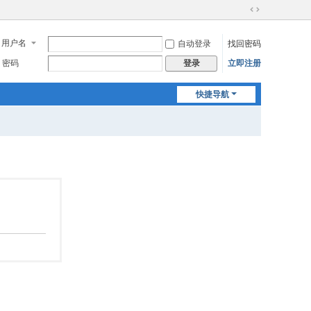
切
换
用户名
自动登录
找回密码
到
宽
密码
立即注册
登录
版
快捷导航