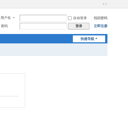
切
换
用户名
自动登录
找回密码
到
宽
密码
立即注册
登录
版
快捷导航